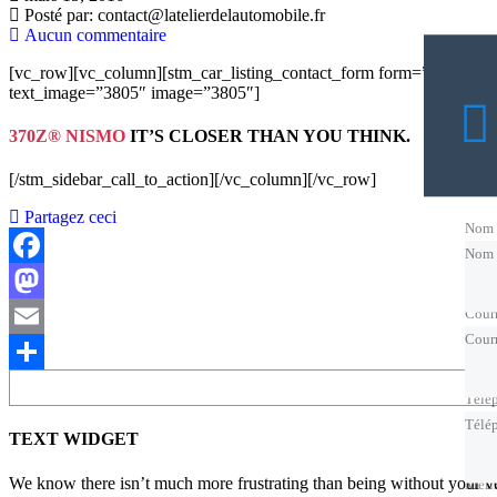
Posté par:
contact@latelierdelautomobile.fr
Aucun commentaire
[vc_row][vc_column][stm_car_listing_contact_form form=”1728″ ti
text_image=”3805″ image=”3805″]
370Z® NISMO
IT’S CLOSER THAN YOU THINK.
[/stm_sidebar_call_to_action][/vc_column][/vc_row]
Partagez ceci
Nom
Nom
Facebook
Courr
Mastodon
Courr
Email
Rechercher
Partager
Télé
Télé
TEXT WIDGET
We know there isn’t much more frustrating than being without your veh
Meil