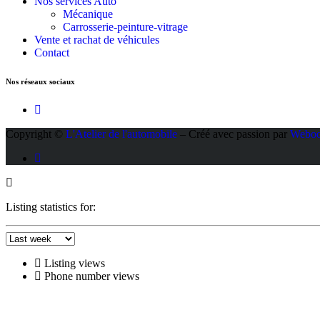
Nos services Auto
Mécanique
Carrosserie-peinture-vitrage
Vente et rachat de véhicules
Contact
Nos réseaux sociaux
Copyright ©
L'Atelier de l'automobile
– Créé avec passion par
Weboos
Listing statistics for:
Listing views
Phone number views