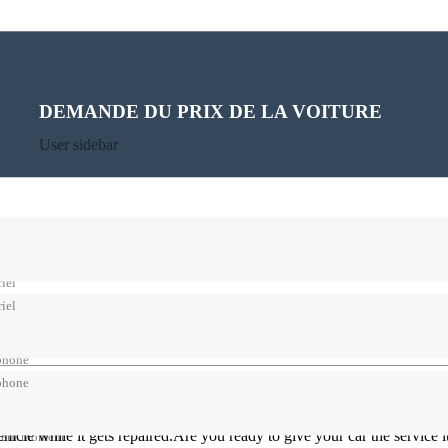
tle=”Contact User”][stm_sidebar_call_to_action link=”url:%2Fautho
PROGRAMMEZ UN TEST DE CONDUITE
DEMANDE DU PRIX DE LA VOITURE
User sidebar
User sidebar
iel
iel
phone
phone
icle while it gets repaired.
Are you ready to give your car the service i
leur moment