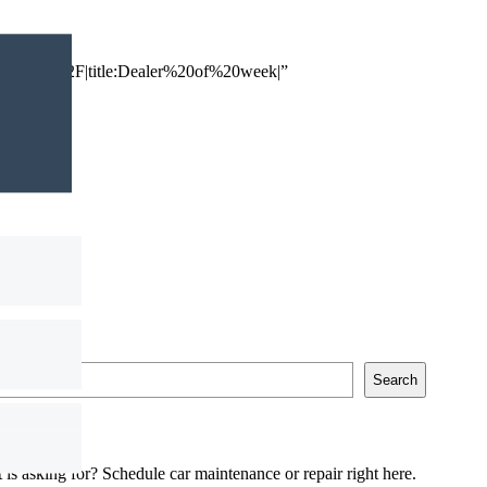
r%2Fadmin%2F|title:Dealer%20of%20week|”
Search
t is asking for? Schedule car maintenance or repair right here.