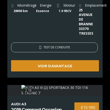
Kilométrage
Energie
Moteur
Emplacement
25
29000 km
Essence
1.0 95CV
AVENUE
DE
BRANNE
33370
TRESSES
TEST DE CONDUITE
VOIR DAVANTAGE
13
AUDI A3
€10 990
2019 Compact Occasion