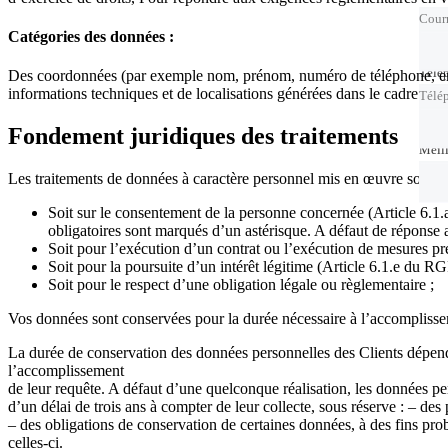
Courr
Catégories des données :
Télé
Télé
Des coordonnées (par exemple nom, prénom, numéro de téléphone, email
informations techniques et de localisations générées dans le cadre de l’
Télé
Fondement juridiques des traitements
Meil
Meil
Les traitements de données à caractère personnel mis en œuvre sont f
Soit sur le consentement de la personne concernée (Article 6.1.
obligatoires sont marqués d’un astérisque. A défaut de réponse 
Soit pour l’exécution d’un contrat ou l’exécution de mesures pr
Soit pour la poursuite d’un intérêt légitime (Article 6.1.e du R
Soit pour le respect d’une obligation légale ou règlementaire ;
Vos données sont conservées pour la durée nécessaire à l’accomplissem
La durée de conservation des données personnelles des Clients dépend 
l’accomplissement
de leur requête. A défaut d’une quelconque réalisation, les données 
d’un délai de trois ans à compter de leur collecte, sous réserve : – des 
– des obligations de conservation de certaines données, à des fins pro
celles-ci.