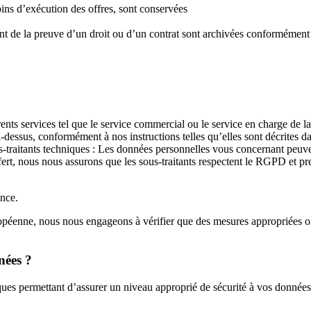
oins d’exécution des offres, sont conservées
nt de la preuve d’un droit ou d’un contrat sont archivées conformément au
érents services tel que le service commercial ou le service en charge de 
-dessus, conformément à nos instructions telles qu’elles sont décrites dan
s-traitants techniques : Les données personnelles vous concernant peuven
fert, nous nous assurons que les sous-traitants respectent le RGPD et p
ance.
ropéenne, nous nous engageons à vérifier que des mesures appropriées on
nées ?
ques permettant d’assurer un niveau approprié de sécurité à vos données