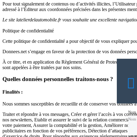
Pour tout signalement de contenus ou d’activités illicites, l’Utilisate
adressé à l’Éditeur aux coordonnées précisées dans les présentes ment
Le site latelierdelautomobile.fr vous souhaite une excellente navigatio
Politique de confidentialité
Cette politique de confidentialité a pour objectif de vous expliquer 
Donnees.net s’engage en faveur de la protection de vos données person
À ce titre, et en application du Règlement Général de Protection de
sont appelées à être traitées par nos soins.
Quelles données personnelles traitons-nous ?
Finalités :
Nous sommes susceptibles de recueillir et de conserver vos données à
Nom
Nom
Traiter et répondre à vos messages, Créer et gérer l’accès à vos compt
Nom
nos newsletters, Etablir et assurer le suivi de la relation commercial
votre paiement, Assurer la comptabilité et la gestion, Améliorer notre
publicitaires en fonction de vos préférences, Détection d’attaques et 
Courr
Courr
d’exercice de droits, Pour répondre aux exigences réglementaires en 