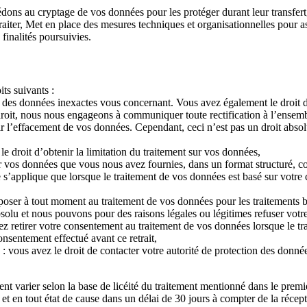
s au cryptage de vos données pour les protéger durant leur transfert,
raiter, Met en place des mesures techniques et organisationnelles pour 
 finalités poursuivies.
ts suivants :
tion des données inexactes vous concernant. Vous avez également le droi
roit, nous nous engageons à communiquer toute rectification à l’ensemb
nir l’effacement de vos données. Cependant, ceci n’est pas un droit abso
le droit d’obtenir la limitation du traitement sur vos données,
ir vos données que vous nous avez fournies, dans un format structuré, co
e s’applique que lorsque le traitement de vos données est basé sur votre
oser à tout moment au traitement de vos données pour les traitements bas
bsolu et nous pouvons pour des raisons légales ou légitimes refuser vot
z retirer votre consentement au traitement de vos données lorsque le tra
nsentement effectué avant ce retrait,
: vous avez le droit de contacter votre autorité de protection des donné
vent varier selon la base de licéité du traitement mentionné dans le prem
 et en tout état de cause dans un délai de 30 jours à compter de la réce