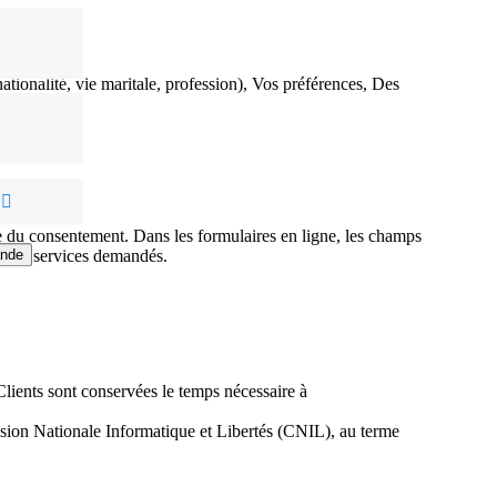
ionalité, vie maritale, profession), Vos préférences, Des
aitée
le du consentement. Dans les formulaires en ligne, les champs
r les services demandés.
nde
nde
lients sont conservées le temps nécessaire à
sion Nationale Informatique et Libertés (CNIL), au terme