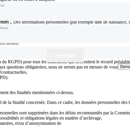
iel
phone
phone
) ;, Des informations personnelles (par exemple date de naissance, nat
utilisation de nos services, Aucune donnée sensible n’est collectée, ni tr
phone
leur moment
leur moment
ondés :
DEMANDE
a du RGPD) pour tous les traitements qui nécessitent le recueil préalab
aux questions obligatoires, nous ne serons pas en mesure de vous fourni
Dema
Dema
écontractuelles,
GPD).
ent des finalités mentionnées ci-dessus.
de la finalité concernée. Dans ce cadre, les données personnelles des C
personnelles sont supprimées dans les délais recommandés par la Commis
possibilités et obligations légales en matière d’archivage,
batoires, et/ou d’anonymisation de