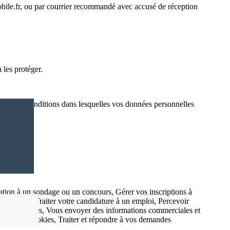
omobile.fr, ou par courrier recommandé avec accusé de réception
 les protéger.
ès les conditions dans lesquelles vos données personnelles
ipation à un sondage ou un concours, Gérer vos inscriptions à
ur le site, Traiter votre candidature à un emploi, Percevoir
ion des services, Vous envoyer des informations commerciales et
sation des cookies, Traiter et répondre à vos demandes