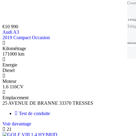
Courr
Télé
Télé
€10 990
Télé
Audi A3
2019 Compact Occasion
Meil
Meil
Kilométrage
171000 km
Energie
Diesel
Moteur
1.6 116CV
Emplacement
25 AVENUE DE BRANNE 33370 TRESSES
Test de conduite
Voir davantage
21