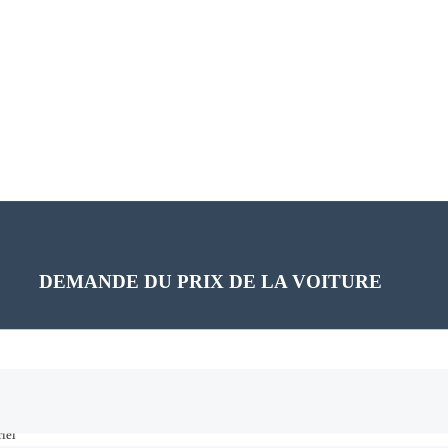
PROGRAMMEZ UN TEST DE CONDUITE
PROGRAMMEZ UN TEST DE CONDUITE
DEMANDE DU PRIX DE LA VOITURE
iel
iel