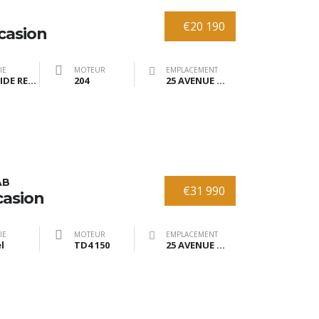
€20 190
casion
IE
MOTEUR
EMPLACEMENT
HYBRIDE RECHARGEABLE
204
25 AVENUE DE BRANNE 33370 TRESSES
AB
€31 990
casion
IE
MOTEUR
EMPLACEMENT
l
TD4 150
25 AVENUE DE BRANNE 33370 TRESSES