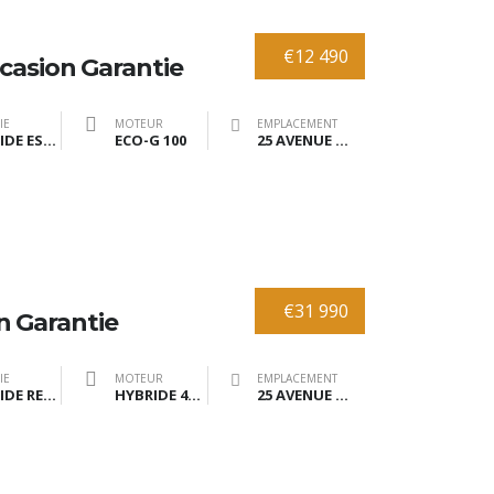
€12 490
casion Garantie
IE
MOTEUR
EMPLACEMENT
HYBRIDE ESSENCE GPL
ECO-G 100
25 AVENUE DE BRANNE 33370 TRESSES
€31 990
n Garantie
IE
MOTEUR
EMPLACEMENT
HYBRIDE RECHARGEABLE
HYBRIDE 416cv
25 AVENUE DE BRANNE 33370 TRESSES