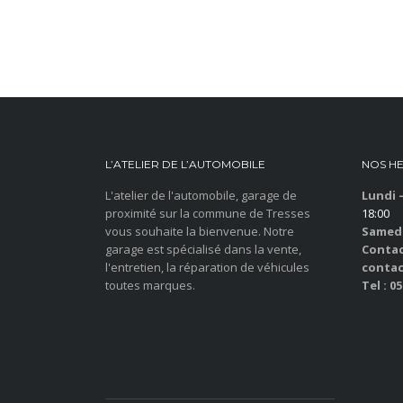
L’ATELIER DE L’AUTOMOBILE
NOS H
L'atelier de l'automobile, garage de
Lundi 
proximité sur la commune de Tresses
18:00
vous souhaite la bienvenue. Notre
Samedi
garage est spécialisé dans la vente,
Contac
l'entretien, la réparation de véhicules
contac
toutes marques.
Tel : 05