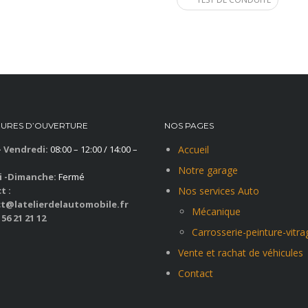
EURES D’OUVERTURE
NOS PAGES
– Vendredi:
08:00 – 12:00 / 14:00 –
Accueil
Notre garage
 -Dimanche:
Fermé
t :
Nos services Auto
t@latelierdelautomobile.fr
Mécanique
 56 21 21 12
Carrosserie-peinture-vitra
Vente et rachat de véhicules
Contact