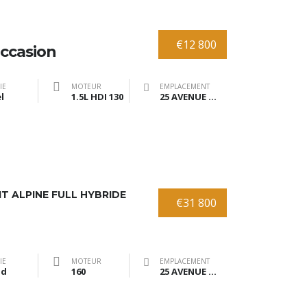
€12 800
ccasion
IE
MOTEUR
EMPLACEMENT
l
1.5L HDI 130
25 AVENUE DE BRANNE 33370 TRESSES
T ALPINE FULL HYBRIDE
€31 800
IE
MOTEUR
EMPLACEMENT
id
160
25 AVENUE DE BRANNE 33370 TRESSES