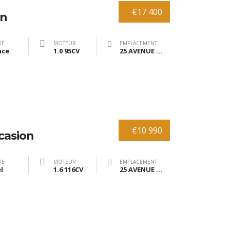
€17 400
on
IE
MOTEUR
EMPLACEMENT
nce
1.0 95CV
25 AVENUE DE BRANNE 33370 TRESSES
€10 990
casion
IE
MOTEUR
EMPLACEMENT
l
1.6 116CV
25 AVENUE DE BRANNE 33370 TRESSES