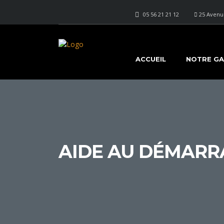
05 56 21 21 12
25 Avenue
ACCUEIL
NOTRE G
AIDE AU DÉMARR