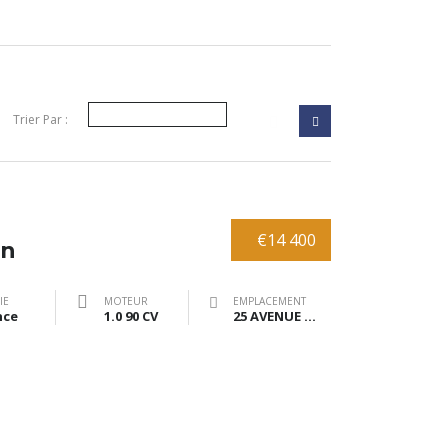
Trier Par :
€14 400
on
IE
MOTEUR
EMPLACEMENT
nce
1.0 90 CV
25 AVENUE DE BRANNE 33370 TRESSES