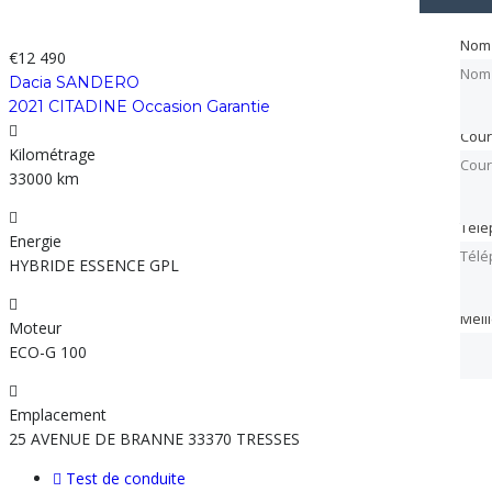
Nom
Nom
€12 490
Nom
Dacia SANDERO
2021 CITADINE Occasion Garantie
Cour
Cour
Kilométrage
Cour
33000 km
Tél
Tél
Energie
Tél
HYBRIDE ESSENCE GPL
Meil
Meil
Moteur
ECO-G 100
Emplacement
25 AVENUE DE BRANNE 33370 TRESSES
Test de conduite