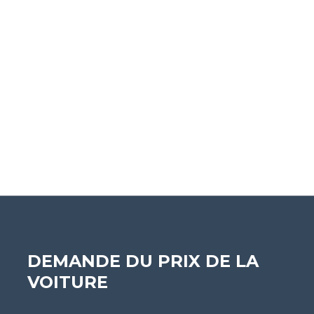
PROGRAMMEZ UN TEST DE
PROGRAMMEZ UN TEST DE
DEMANDE DU PRIX DE LA
CONDUITE
CONDUITE
VOITURE