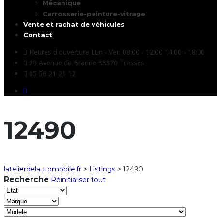
Mécanique
Carrosserie-peinture-vitrage
Vente et rachat de véhicules
Contact
Heures d'ouverture Lun - Ven 08:00 - 12:00 14:00 - 18:00
25 Avenue de Branne 33370 Tresses
05 56 21 21 12
12490
latelierdelautomobile.fr
>
Listings
>
12490
Recherche
Réinitialiser tout