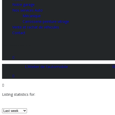
Notre garage
Nos services Auto
Mécanique
Carrosserie-peinture-vitrage
Vente et rachat de véhicules
Contact
Nos réseaux sociaux
Copyright ©
L'Atelier de l'automobile
– Créé avec passion par
W
Listing statistics for: