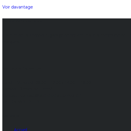
Voir davantage
L’atelier de l’automobile
L'atelier de l'automobile, garage de proximité sur la commune de Tre
marques.
Nos Heures d’ouverture
Lundi – Vendredi:
08:00 – 12:00 / 14:00 – 18:00
Samedi -Dimanche:
Fermé
Contact : contact@latelierdelautomobile.fr
Tel : 05 56 21 21 12
Nos pages
Accueil