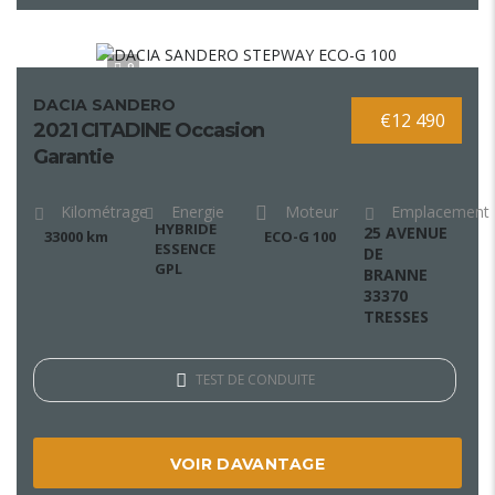
9
DACIA SANDERO
€12 490
2021 CITADINE Occasion
Garantie
Kilométrage
Energie
Moteur
Emplacement
HYBRIDE
25 AVENUE
33000 km
ECO-G 100
ESSENCE
DE
GPL
BRANNE
33370
TRESSES
TEST DE CONDUITE
VOIR DAVANTAGE