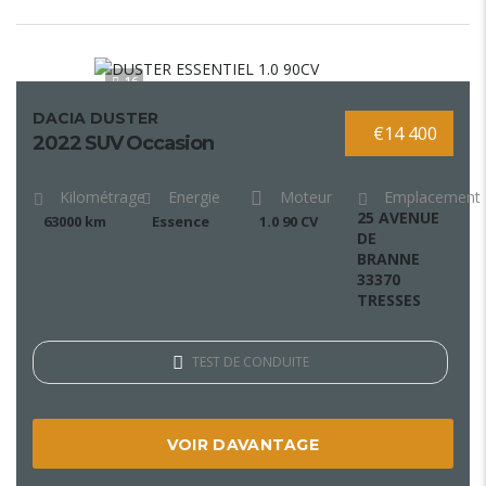
16
DACIA DUSTER
€14 400
2022 SUV Occasion
Kilométrage
Energie
Moteur
Emplacement
25 AVENUE
63000 km
Essence
1.0 90 CV
DE
BRANNE
33370
TRESSES
TEST DE CONDUITE
VOIR DAVANTAGE