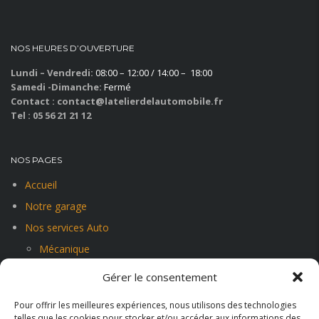
NOS HEURES D’OUVERTURE
Lundi – Vendredi:
08:00 – 12:00 / 14:00 – 18:00
Samedi -Dimanche:
Fermé
Contact : contact@latelierdelautomobile.fr
Tel : 05 56 21 21 12
NOS PAGES
Accueil
Notre garage
Nos services Auto
Mécanique
Carrosserie-peinture-vitrage
Gérer le consentement
Vente et rachat de véhicules
Pour offrir les meilleures expériences, nous utilisons des technologies
Contact
telles que les cookies pour stocker et/ou accéder aux informations des