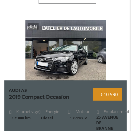
13
AUDI A3
€10 990
2019 Compact Occasion
Kilométrage
Energie
Moteur
Emplacement
25 AVENUE
171000 km
Diesel
1.6 116CV
DE
BRANNE