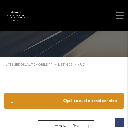
LATELIERDELAUTOMOBILE.FR
>
LISTINGS
>
AUDI
Options de recherche
Date: newest first