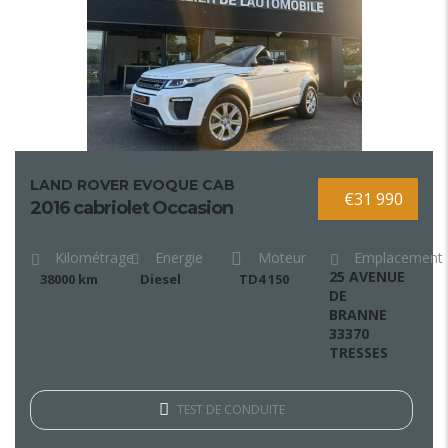
LAND ROVER EVOQUE CAB
€31 990
2016 cabriolet Occasion
Kilométrage
Energie
Moteur
Emplacement
25 AVENUE
38000 km
Diesel
TD4 150
DE
BRANNE
33370
TRESSES
TEST DE CONDUITE