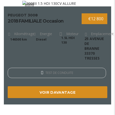
15
PEUGEOT 3008
€12 800
2018 FAMILIALE Occasion
Kilométrage
Energie
Moteur
Emplacement
1.5L HDI
25 AVENUE
146500 km
Diesel
130
DE
BRANNE
33370
TRESSES
TEST DE CONDUITE
VOIR DAVANTAGE