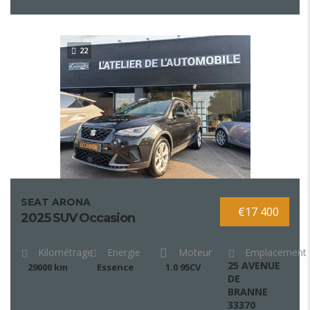
22
SEAT ARONA
€17 400
2025 SUV Occasion
Kilométrage
Energie
Moteur
Emplacement
25 AVENUE
29000 km
Essence
1.0 95CV
DE
BRANNE
33370