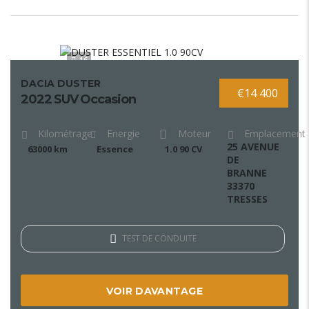
16
DACIA DUSTER
€14 400
2022 SUV Occasion
Kilométrage
Energie
Moteur
Emplacement
25 AVENUE
63000 km
Essence
1.0 90 CV
DE
BRANNE
33370
TRESSES
TEST DE CONDUITE
VOIR DAVANTAGE