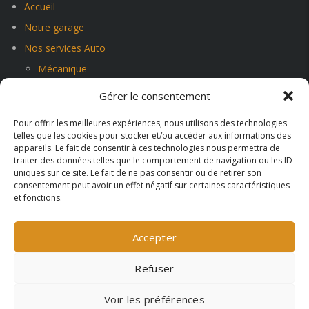
Accueil
Notre garage
Nos services Auto
Mécanique
Carrosserie-peinture-vitrage
Gérer le consentement
Vente et rachat de véhicules
Pour offrir les meilleures expériences, nous utilisons des technologies
Contact
telles que les cookies pour stocker et/ou accéder aux informations des
appareils. Le fait de consentir à ces technologies nous permettra de
traiter des données telles que le comportement de navigation ou les ID
NOS RÉSEAUX SOCIAUX
uniques sur ce site. Le fait de ne pas consentir ou de retirer son
consentement peut avoir un effet négatif sur certaines caractéristiques
et fonctions.
Accepter
Refuser
Copyright ©
L'Atelier de l'automobile
– Créé avec passion par
Voir les préférences
Weboost Digital