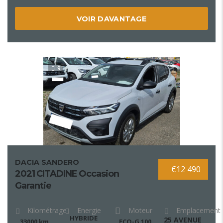
VOIR DAVANTAGE
9
DACIA SANDERO
€12 490
2021 CITADINE Occasion
Garantie
Kilométrage
Energie
Moteur
Emplacement
HYBRIDE
25 AVENUE
33000 km
ECO-G 100