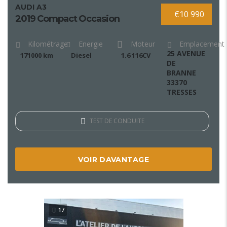
AUDI A3
€10 990
2019 Compact Occasion
Kilométrage
Energie
Moteur
Emplacement
25 AVENUE
171000 km
Diesel
1.6 116CV
DE
BRANNE
33370
TRESSES
TEST DE CONDUITE
VOIR DAVANTAGE
17