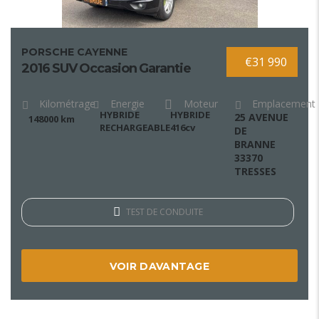
PORSCHE CAYENNE
€31 990
2016 SUV Occasion Garantie
Kilométrage
Energie
Moteur
Emplacement
HYBRIDE
HYBRIDE
25 AVENUE
148000 km
RECHARGEABLE
416cv
DE
BRANNE
33370
TRESSES
TEST DE CONDUITE
VOIR DAVANTAGE