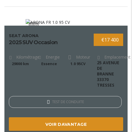
22
SEAT ARONA
€17 400
2025 SUV Occasion
Kilométrage
Energie
Moteur
Emplacement
25 AVENUE
29000 km
Essence
1.0 95CV
DE
BRANNE
33370
TRESSES
TEST DE CONDUITE
VOIR DAVANTAGE